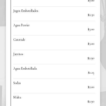
$7.00
Jugos Embotellados
$2.50
Agua Perrier
$3.00
Gatorade
$3.00
Jarritos
$2.90
Agua Embotellada
$1.25
Sodas
$2.00
Malta
$2.90